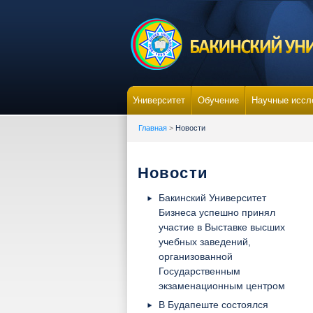
Университет
Обучение
Научные иссл
Главная
>
Новости
Новости
Бакинский Университет
Бизнеса успешно принял
участие в Выставке высших
учебных заведений,
организованной
Государственным
экзаменационным центром
В Будапеште состоялся