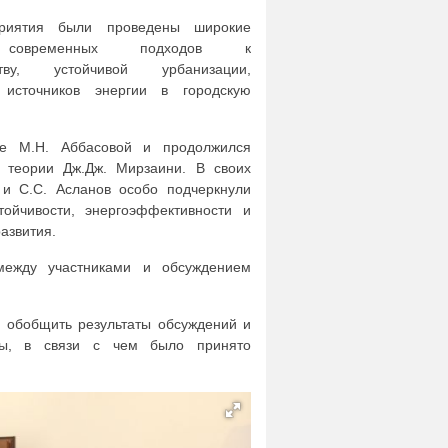
риятия были проведены широкие
 современных подходов к
ьству, устойчивой урбанизации,
 источников энергии в городскую
те М.Н. Аббасовой и продолжился
 теории Дж.Дж. Мирзаини. В своих
 и С.С. Асланов особо подчеркнули
стойчивости, энергоэффективности и
азвития.
ежду участниками и обсуждением
 обобщить результаты обсуждений и
оты, в связи с чем было принято