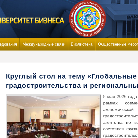
едования
Международные связи
Библиотека
Общественные меро
Круглый стол на тему «Глобальные
градостроительства и региональн
8 мая 2026 года
рамках совме
экономичес
градостроительс
агентства по в
состоялся кругл
градостроительс