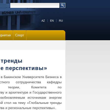
AZ
EN
RU
приятия
Спорт
 тренды
ые перспективы»
 в Бакинском Университете Бизнеса в
стного сотрудничества кафедры
кой теории, Комитета по
тву и архитектуре и Государственного
озобновляемым источникам энергии
ый стол на тему «Глобальные тренды
тва и региональные перспективы».