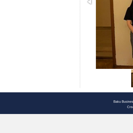
Baku Busines
Cre