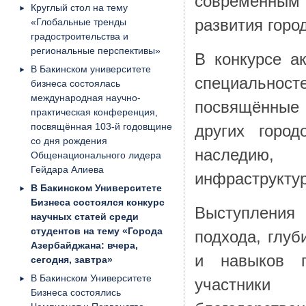
современным
Круглый стол на тему
«Глобальные тренды
развития горо
градостроительства и
региональные перспективы»
В конкурсе а
В Бакинском университете
специальносте
бизнеса состоялась
международная научно-
посвящённые 
практическая конференция,
посвящённая 103-й годовщине
других город
со дня рождения
наследию, 
Общенационального лидера
Гейдара Алиева
инфраструктур
В Бакинском Университете
Бизнеса состоялся конкурс
Выступления
научных статей среди
студентов на тему «Города
подхода, глу
Азербайджана: вчера,
и навыков п
сегодня, завтра»
В Бакинском Университете
участник
Бизнеса состоялись