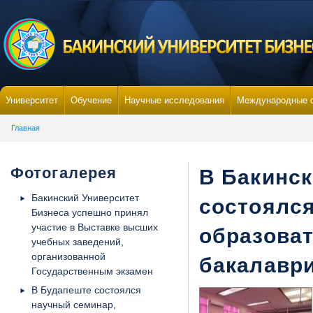
Университет
Обучение
Научные исследования
Международные 
Главная
Фотогалерея
В Бакинск
Бакинский Университет
состоялся
Бизнеса успешно принял
участие в Выставке высших
образова
учебных заведений,
организованной
бакалаври
Государственным экзамен
В Будапеште состоялся
научный семинар,