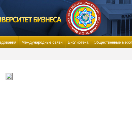
едования
Международные связи
Библиотека
Общественные меро