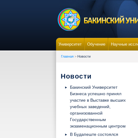
Университет
Обучение
Научные иссл
Главная
>
Новости
Новости
Бакинский Университет
Бизнеса успешно принял
участие в Выставке высших
учебных заведений,
организованной
Государственным
экзаменационным центром
В Будапеште состоялся