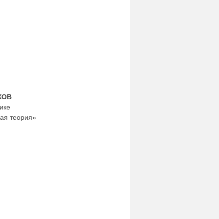
ХОВ
ике
ая теория»