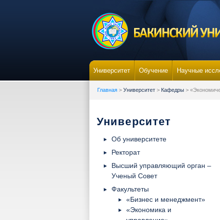
Университет
Обучение
Научные иссл
Главная
>
Университет
>
Кафедры
> «Экономиче
Университет
Об университете
Ректорат
Высший управляющий орган –
Ученый Совет
Факультеты
«Бизнес и менеджмент»
«Экономика и