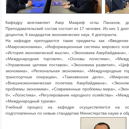
Кафедру возглавляет Азер Маариф оглы Панахов, д
Преподавательский состав состоит из 17 человек. Из них 1 док
доцентов, 6 кандидатов экономических наук, 4 докторанта.
На кафедре преподаются такие предметы как «Введение 
«Макроэкономика», «Информационные системы мирового хозяй
«История экономической мысли», «Экономика Азербайджана»,
«Международная торговля», «Основы логистики», «Межд
«Управление цепями поставок», «Экономика развития», «Ци
экономика», «Региональная экономика», «Международные т
транспортные операции», «Таможенное дело», «Микроэк
«Внешнеэкономическая политика Азербайджана», «Эконом
проблемы экономики», «Современные проблемы мира»,
«
Эко
II», «Логистика», «Регулирование народного хозяйства», «Меж
«Международный туризм».
Учебный процесс на кафедре осуществляется на осн
подготовленных по новым стандартам Министерства науки и об