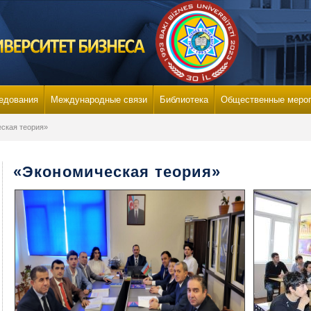
едования
Международные связи
Библиотека
Общественные меро
ская теория»
«Экономическая теория»