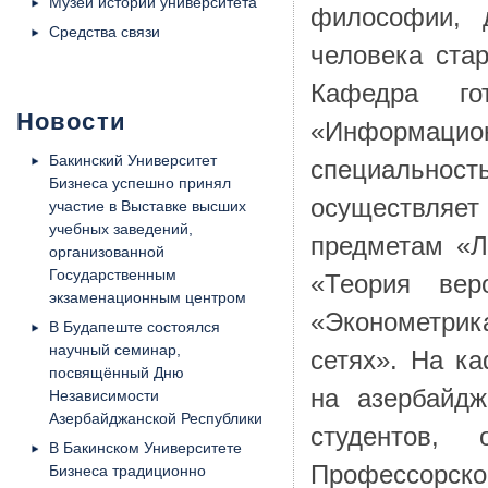
Музей истории университета
философии, 
Средства связи
человека ста
Кафедра го
Новости
«Информаци
Бакинский Университет
специальность
Бизнеса успешно принял
осуществляет
участие в Выставке высших
учебных заведений,
предметам «Л
организованной
Государственным
«Теория вер
экзаменационным центром
«Эконометрик
В Будапеште состоялся
научный семинар,
сетях». На к
посвящённый Дню
на азербайдж
Независимости
Азербайджанской Республики
студентов, 
В Бакинском Университете
Профессорс
Бизнеса традиционно