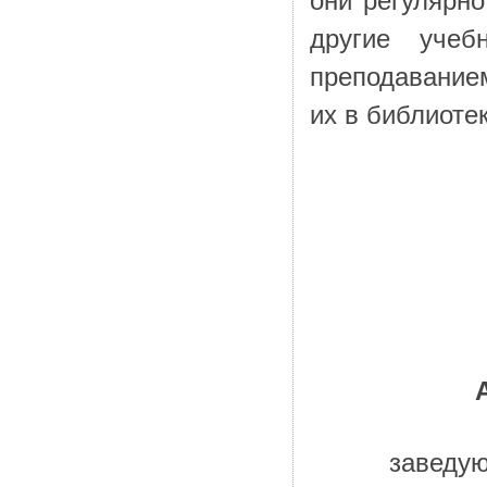
они регулярн
другие учеб
преподавание
их в библиоте
заведую