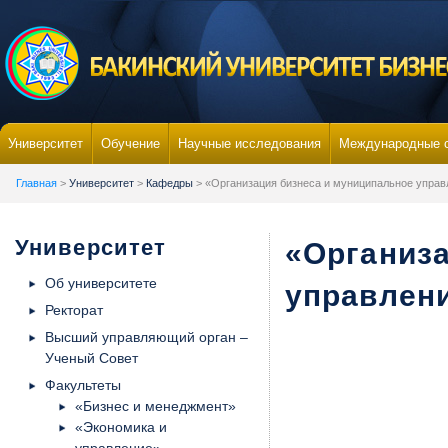
Университет
Обучение
Научные исследования
Международные 
Главная
>
Университет
>
Кафедры
> «Организация бизнеса и муниципальное управ
Университет
«Организа
Об университете
управлен
Ректорат
Высший управляющий орган –
Ученый Совет
Факультеты
«Бизнес и менеджмент»
«Экономика и