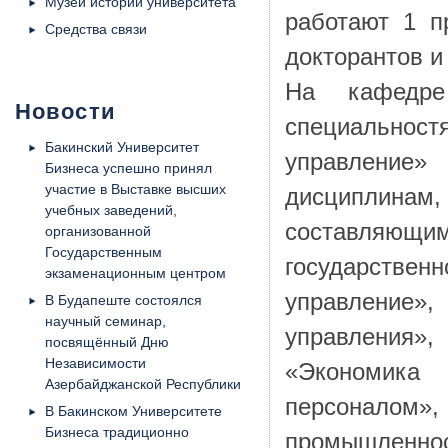
Музей истории университета
работают 1 п
Средства связи
докторантов и
На кафедре
Новости
специальнос
Бакинский Университет
управление
Бизнеса успешно принял
участие в Выставке высших
дисциплина
учебных заведений,
составляю
организованной
Государственным
государств
экзаменационным центром
управление
В Будапеште состоялся
научный семинар,
управления
посвящённый Дню
Независимости
«Экономик
Азербайджанской Республики
персонало
В Бакинском Университете
Бизнеса традиционно
промышленн