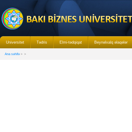
Universitet
Tədris
Elmi-tədqiqat
Beynəlxalq əlaqələr
Ana səhifə
>
>