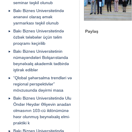
seminar təşkil olunub
Bakı Biznes Universitetində
ənənəvi olaraq əmək
yarmarkası təşkil olunub
Bakı Biznes Universitetində
Paylaş
özbək tələbələr üçün təlim
proqramı keçirilib
Bakı Biznes Universitetinin
nümayəndələri Bolqarıstanda
beynəlxalq akademik tədbirdə
iştirak ediblər
“Qlobal şəhərsalma trendləri və
regional perspektivlər”
mövzusunda dəyirmi masa
Bakı Biznes Universitetində Ulu
Öndər Heydər Əliyevin anadan
olmasının 103-cü ildönümünə
həsr olunmuş beynəlxalq elmi-
praktiki k
Bakı Biznes Universitetində