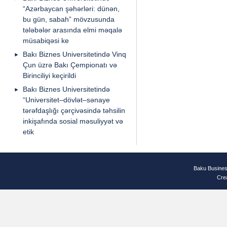
“Azərbaycan şəhərləri: dünən,
bu gün, sabah” mövzusunda
tələbələr arasında elmi məqalə
müsabiqəsi ke
Bakı Biznes Universitetində Vinq
Çun üzrə Bakı Çempionatı və
Birinciliyi keçirildi
Bakı Biznes Universitetində
“Universitet–dövlət–sənaye
tərəfdaşlığı çərçivəsində təhsilin
inkişafında sosial məsuliyyət və
etik
Baku Busines
Cre