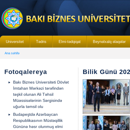
Universitet
Tədris
Elmi-tədqiqat
Beynəlxalq əlaqələr
Ana səhifə
Fotoqalereya
Bilik Günü 20
Bakı Biznes Universiteti Dövlət
İmtahan Mərkəzi tərəfindən
təşkil olunan Ali Təhsil
Müəssisələrinin Sərgisində
uğurla təmsil olu
Budapeştdə Azərbaycan
Respublikasının Müstəqillik
Gününə həsr olunmuş elmi