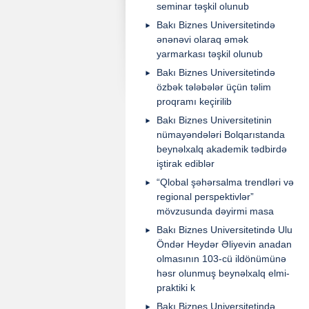
seminar təşkil olunub
Bakı Biznes Universitetində
ənənəvi olaraq əmək
yarmarkası təşkil olunub
Bakı Biznes Universitetində
özbək tələbələr üçün təlim
proqramı keçirilib
Bakı Biznes Universitetinin
nümayəndələri Bolqarıstanda
beynəlxalq akademik tədbirdə
iştirak ediblər
“Qlobal şəhərsalma trendləri və
regional perspektivlər”
mövzusunda dəyirmi masa
Bakı Biznes Universitetində Ulu
Öndər Heydər Əliyevin anadan
olmasının 103-cü ildönümünə
həsr olunmuş beynəlxalq elmi-
praktiki k
Bakı Biznes Universitetində