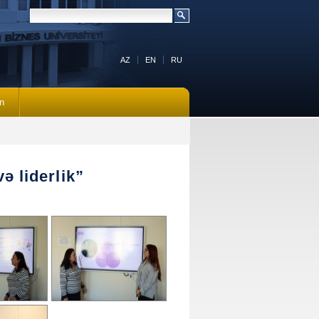
AZ
EN
RU
n
ə liderlik”