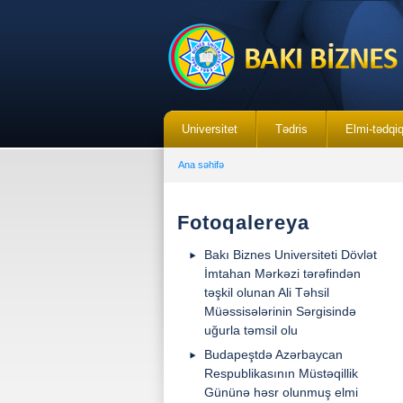
Universitet
Tədris
Elmi-tədqi
Ana səhifə
Fotoqalereya
Bakı Biznes Universiteti Dövlət
İmtahan Mərkəzi tərəfindən
təşkil olunan Ali Təhsil
Müəssisələrinin Sərgisində
uğurla təmsil olu
Budapeştdə Azərbaycan
Respublikasının Müstəqillik
Gününə həsr olunmuş elmi