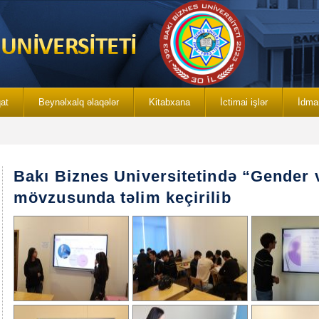
qat
Beynəlxalq əlaqələr
Kitabxana
İctimai işlər
İdma
Bakı Biznes Universitetində “Gender v
mövzusunda təlim keçirilib