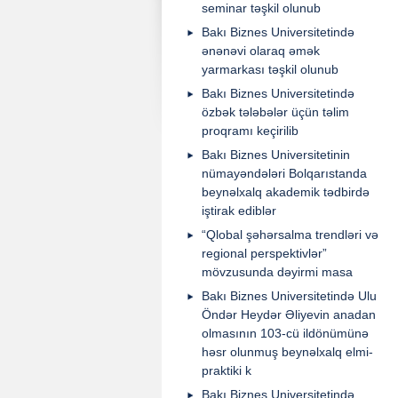
seminar təşkil olunub
Bakı Biznes Universitetində
ənənəvi olaraq əmək
yarmarkası təşkil olunub
Bakı Biznes Universitetində
özbək tələbələr üçün təlim
proqramı keçirilib
Bakı Biznes Universitetinin
nümayəndələri Bolqarıstanda
beynəlxalq akademik tədbirdə
iştirak ediblər
“Qlobal şəhərsalma trendləri və
regional perspektivlər”
mövzusunda dəyirmi masa
Bakı Biznes Universitetində Ulu
Öndər Heydər Əliyevin anadan
olmasının 103-cü ildönümünə
həsr olunmuş beynəlxalq elmi-
praktiki k
Bakı Biznes Universitetində