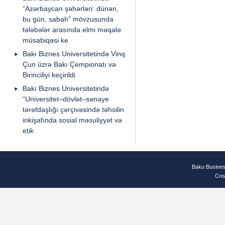
“Azərbaycan şəhərləri: dünən,
bu gün, sabah” mövzusunda
tələbələr arasında elmi məqalə
müsabiqəsi ke
Bakı Biznes Universitetində Vinq
Çun üzrə Bakı Çempionatı və
Birinciliyi keçirildi
Bakı Biznes Universitetində
“Universitet–dövlət–sənaye
tərəfdaşlığı çərçivəsində təhsilin
inkişafında sosial məsuliyyət və
etik
Baku Busines
Cre