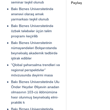
seminar təşkil olunub
Paylaş
Bakı Biznes Universitetində
ənənəvi olaraq əmək
yarmarkası təşkil olunub
Bakı Biznes Universitetində
özbək tələbələr üçün təlim
proqramı keçirilib
Bakı Biznes Universitetinin
nümayəndələri Bolqarıstanda
beynəlxalq akademik tədbirdə
iştirak ediblər
“Qlobal şəhərsalma trendləri və
regional perspektivlər”
mövzusunda dəyirmi masa
Bakı Biznes Universitetində Ulu
Öndər Heydər Əliyevin anadan
olmasının 103-cü ildönümünə
həsr olunmuş beynəlxalq elmi-
praktiki k
Bakı Biznes Universitetində