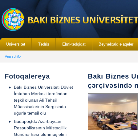
Universitet
Tədris
Elmi-tədqiqat
Beynəlxalq əlaqələr
Ana səhifə
Fotoqalereya
Bakı Biznes Un
çərçivəsində n
Bakı Biznes Universiteti Dövlət
İmtahan Mərkəzi tərəfindən
təşkil olunan Ali Təhsil
Müəssisələrinin Sərgisində
uğurla təmsil olu
Budapeştdə Azərbaycan
Respublikasının Müstəqillik
Gününə həsr olunmuş elmi