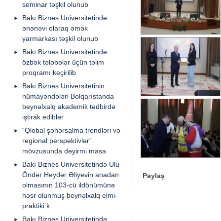
seminar təşkil olunub
Bakı Biznes Universitetində
ənənəvi olaraq əmək
yarmarkası təşkil olunub
Bakı Biznes Universitetində
özbək tələbələr üçün təlim
proqramı keçirilib
Bakı Biznes Universitetinin
nümayəndələri Bolqarıstanda
beynəlxalq akademik tədbirdə
iştirak ediblər
“Qlobal şəhərsalma trendləri və
regional perspektivlər”
mövzusunda dəyirmi masa
Bakı Biznes Universitetində Ulu
Öndər Heydər Əliyevin anadan
Paylaş
olmasının 103-cü ildönümünə
həsr olunmuş beynəlxalq elmi-
praktiki k
Bakı Biznes Universitetində