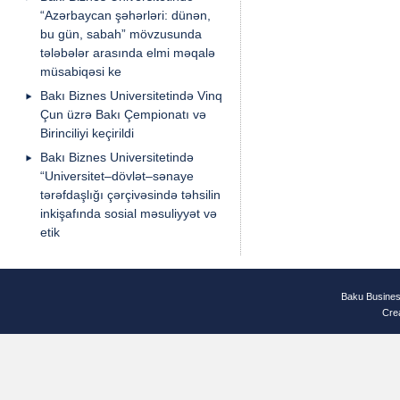
“Azərbaycan şəhərləri: dünən,
bu gün, sabah” mövzusunda
tələbələr arasında elmi məqalə
müsabiqəsi ke
Bakı Biznes Universitetində Vinq
Çun üzrə Bakı Çempionatı və
Birinciliyi keçirildi
Bakı Biznes Universitetində
“Universitet–dövlət–sənaye
tərəfdaşlığı çərçivəsində təhsilin
inkişafında sosial məsuliyyət və
etik
Baku Busines
Cre