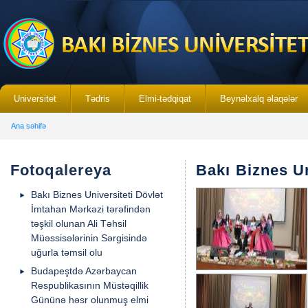
Universitet
Tədris
Elmi-tədqiqat
Beynəlxalq əlaqələr
Ana səhifə
Fotoqalereya
Bakı Biznes Un
Bakı Biznes Universiteti Dövlət
İmtahan Mərkəzi tərəfindən
təşkil olunan Ali Təhsil
Müəssisələrinin Sərgisində
uğurla təmsil olu
Budapeştdə Azərbaycan
Respublikasının Müstəqillik
Gününə həsr olunmuş elmi