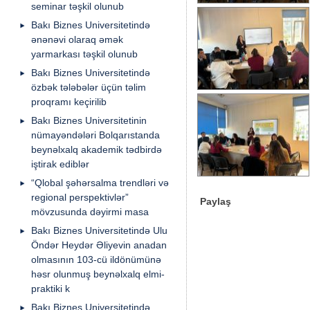
seminar təşkil olunub
Bakı Biznes Universitetində
ənənəvi olaraq əmək
yarmarkası təşkil olunub
Bakı Biznes Universitetində
özbək tələbələr üçün təlim
proqramı keçirilib
Bakı Biznes Universitetinin
nümayəndələri Bolqarıstanda
beynəlxalq akademik tədbirdə
iştirak ediblər
“Qlobal şəhərsalma trendləri və
regional perspektivlər”
Paylaş
mövzusunda dəyirmi masa
Bakı Biznes Universitetində Ulu
Öndər Heydər Əliyevin anadan
olmasının 103-cü ildönümünə
həsr olunmuş beynəlxalq elmi-
praktiki k
Bakı Biznes Universitetində