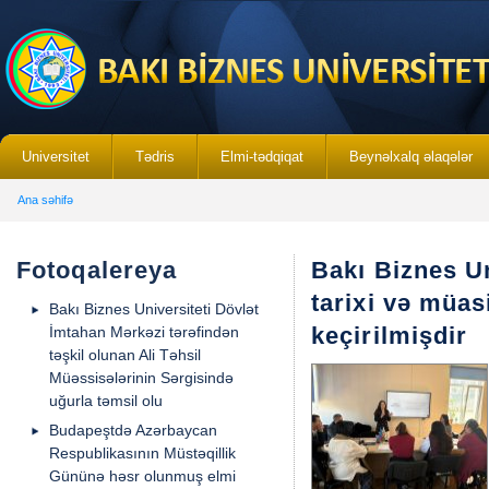
Universitet
Tədris
Elmi-tədqiqat
Beynəlxalq əlaqələr
Ana səhifə
Fotoqalereya
Bakı Biznes U
tarixi və müa
Bakı Biznes Universiteti Dövlət
keçirilmişdir
İmtahan Mərkəzi tərəfindən
təşkil olunan Ali Təhsil
Müəssisələrinin Sərgisində
uğurla təmsil olu
Budapeştdə Azərbaycan
Respublikasının Müstəqillik
Gününə həsr olunmuş elmi