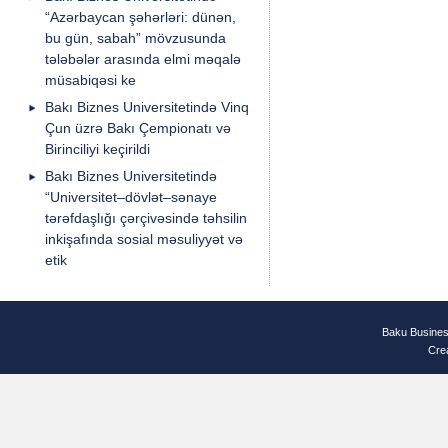
“Azərbaycan şəhərləri: dünən,
bu gün, sabah” mövzusunda
tələbələr arasında elmi məqalə
müsabiqəsi ke
Bakı Biznes Universitetində Vinq
Çun üzrə Bakı Çempionatı və
Birinciliyi keçirildi
Bakı Biznes Universitetində
“Universitet–dövlət–sənaye
tərəfdaşlığı çərçivəsində təhsilin
inkişafında sosial məsuliyyət və
etik
Baku Busines
Cre