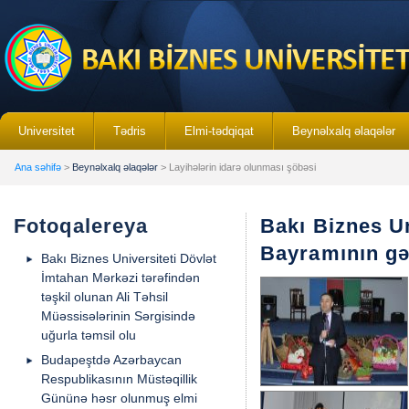
Universitet
Tədris
Elmi-tədqiqat
Beynəlxalq əlaqələr
Ana səhifə
>
Beynəlxalq əlaqələr
> Layihələrin idarə olunması şöbəsi
Fotoqalereya
Bakı Biznes U
Bayramının gəl
Bakı Biznes Universiteti Dövlət
İmtahan Mərkəzi tərəfindən
təşkil olunan Ali Təhsil
Müəssisələrinin Sərgisində
uğurla təmsil olu
Budapeştdə Azərbaycan
Respublikasının Müstəqillik
Gününə həsr olunmuş elmi