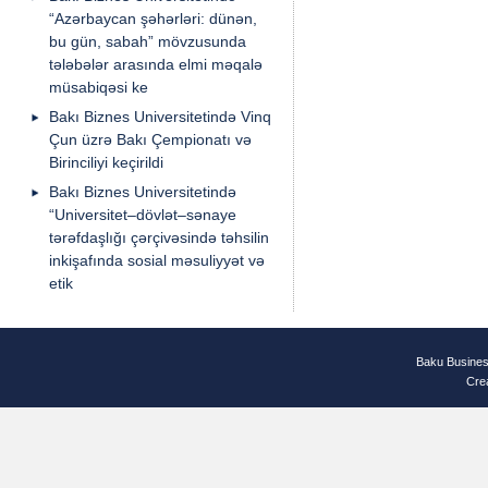
“Azərbaycan şəhərləri: dünən,
bu gün, sabah” mövzusunda
tələbələr arasında elmi məqalə
müsabiqəsi ke
Bakı Biznes Universitetində Vinq
Çun üzrə Bakı Çempionatı və
Birinciliyi keçirildi
Bakı Biznes Universitetində
“Universitet–dövlət–sənaye
tərəfdaşlığı çərçivəsində təhsilin
inkişafında sosial məsuliyyət və
etik
Baku Busines
Cre