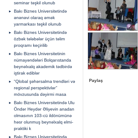
seminar təşkil olunub
Bakı Biznes Universitetində
ənənəvi olaraq əmək
yarmarkası təşkil olunub
Bakı Biznes Universitetində
özbək tələbələr üçün təlim
proqramı keçirilib
Bakı Biznes Universitetinin
nümayəndələri Bolqarıstanda
beynəlxalq akademik tədbirdə
iştirak ediblər
Paylaş
“Qlobal şəhərsalma trendləri və
regional perspektivlər”
mövzusunda dəyirmi masa
Bakı Biznes Universitetində Ulu
Öndər Heydər Əliyevin anadan
olmasının 103-cü ildönümünə
həsr olunmuş beynəlxalq elmi-
praktiki k
Bakı Biznes Universitetində