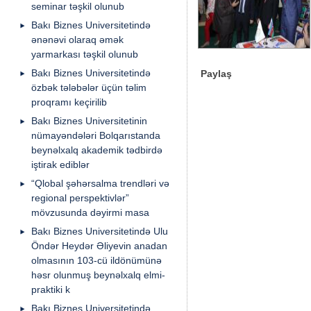
seminar təşkil olunub
Bakı Biznes Universitetində
ənənəvi olaraq əmək
yarmarkası təşkil olunub
Bakı Biznes Universitetində
Paylaş
özbək tələbələr üçün təlim
proqramı keçirilib
Bakı Biznes Universitetinin
nümayəndələri Bolqarıstanda
beynəlxalq akademik tədbirdə
iştirak ediblər
“Qlobal şəhərsalma trendləri və
regional perspektivlər”
mövzusunda dəyirmi masa
Bakı Biznes Universitetində Ulu
Öndər Heydər Əliyevin anadan
olmasının 103-cü ildönümünə
həsr olunmuş beynəlxalq elmi-
praktiki k
Bakı Biznes Universitetində