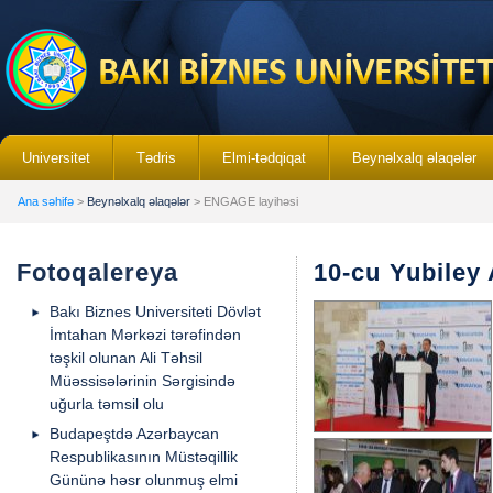
Universitet
Tədris
Elmi-tədqiqat
Beynəlxalq əlaqələr
Ana səhifə
>
Beynəlxalq əlaqələr
> ENGAGE layihəsi
Fotoqalereya
10-cu Yubiley
Bakı Biznes Universiteti Dövlət
İmtahan Mərkəzi tərəfindən
təşkil olunan Ali Təhsil
Müəssisələrinin Sərgisində
uğurla təmsil olu
Budapeştdə Azərbaycan
Respublikasının Müstəqillik
Gününə həsr olunmuş elmi