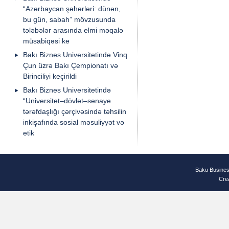
“Azərbaycan şəhərləri: dünən,
bu gün, sabah” mövzusunda
tələbələr arasında elmi məqalə
müsabiqəsi ke
Bakı Biznes Universitetində Vinq
Çun üzrə Bakı Çempionatı və
Birinciliyi keçirildi
Bakı Biznes Universitetində
“Universitet–dövlət–sənaye
tərəfdaşlığı çərçivəsində təhsilin
inkişafında sosial məsuliyyət və
etik
Baku Busines
Cre