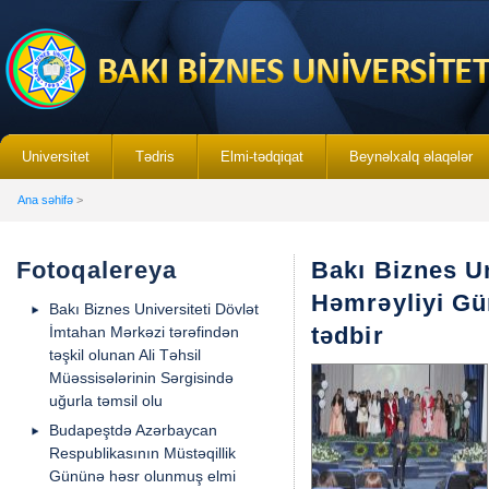
Universitet
Tədris
Elmi-tədqiqat
Beynəlxalq əlaqələr
Ana səhifə
>
Fotoqalereya
Bakı Biznes U
Həmrəyliyi Gün
Bakı Biznes Universiteti Dövlət
tədbir
İmtahan Mərkəzi tərəfindən
təşkil olunan Ali Təhsil
Müəssisələrinin Sərgisində
uğurla təmsil olu
Budapeştdə Azərbaycan
Respublikasının Müstəqillik
Gününə həsr olunmuş elmi