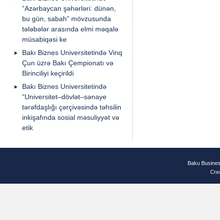
“Azərbaycan şəhərləri: dünən,
bu gün, sabah” mövzusunda
tələbələr arasında elmi məqalə
müsabiqəsi ke
Bakı Biznes Universitetində Vinq
Çun üzrə Bakı Çempionatı və
Birinciliyi keçirildi
Bakı Biznes Universitetində
“Universitet–dövlət–sənaye
tərəfdaşlığı çərçivəsində təhsilin
inkişafında sosial məsuliyyət və
etik
Baku Busines
Cre