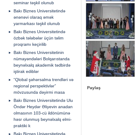
seminar təşkil olunub
Bakı Biznes Universitetində
ənənəvi olaraq əmək
yarmarkası təşkil olunub
Bakı Biznes Universitetində
özbək tələbələr üçün təlim
proqramı keçirilib
Bakı Biznes Universitetinin
nümayəndələri Bolqarıstanda
beynəlxalq akademik tədbirdə
iştirak ediblər
“Qlobal şəhərsalma trendləri və
regional perspektivlər”
Paylaş
mövzusunda dəyirmi masa
Bakı Biznes Universitetində Ulu
Öndər Heydər Əliyevin anadan
olmasının 103-cü ildönümünə
həsr olunmuş beynəlxalq elmi-
praktiki k
Bakı Biznes Universitetində