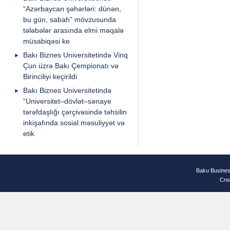
“Azərbaycan şəhərləri: dünən,
bu gün, sabah” mövzusunda
tələbələr arasında elmi məqalə
müsabiqəsi ke
Bakı Biznes Universitetində Vinq
Çun üzrə Bakı Çempionatı və
Birinciliyi keçirildi
Bakı Biznes Universitetində
“Universitet–dövlət–sənaye
tərəfdaşlığı çərçivəsində təhsilin
inkişafında sosial məsuliyyət və
etik
Baku Busines
Cre