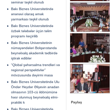
seminar təşkil olunub
Bakı Biznes Universitetində
ənənəvi olaraq əmək
yarmarkası təşkil olunub
Bakı Biznes Universitetində
özbək tələbələr üçün təlim
proqramı keçirilib
Bakı Biznes Universitetinin
nümayəndələri Bolqarıstanda
beynəlxalq akademik tədbirdə
iştirak ediblər
“Qlobal şəhərsalma trendləri və
regional perspektivlər”
mövzusunda dəyirmi masa
Bakı Biznes Universitetində Ulu
Öndər Heydər Əliyevin anadan
olmasının 103-cü ildönümünə
həsr olunmuş beynəlxalq elmi-
Paylaş
praktiki k
Bakı Biznes Universitetində