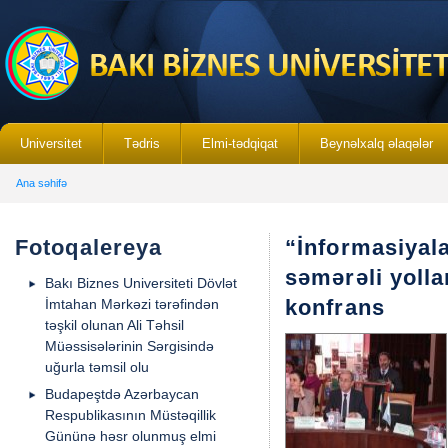
Universitet
Tədris
Elmi-tədqiqat
Beynəlxalq əlaqələr
Ana səhifə
Fotoqalereya
“İnformasiyala
səmərəli yoll
Bakı Biznes Universiteti Dövlət
konfrans
İmtahan Mərkəzi tərəfindən
təşkil olunan Ali Təhsil
Müəssisələrinin Sərgisində
uğurla təmsil olu
Budapeştdə Azərbaycan
Respublikasının Müstəqillik
Gününə həsr olunmuş elmi