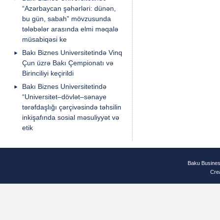
“Azərbaycan şəhərləri: dünən,
bu gün, sabah” mövzusunda
tələbələr arasında elmi məqalə
müsabiqəsi ke
Bakı Biznes Universitetində Vinq
Çun üzrə Bakı Çempionatı və
Birinciliyi keçirildi
Bakı Biznes Universitetində
“Universitet–dövlət–sənaye
tərəfdaşlığı çərçivəsində təhsilin
inkişafında sosial məsuliyyət və
etik
Baku Busines
Cre