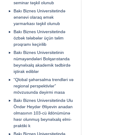
seminar təşkil olunub
Bakı Biznes Universitetində
ənənəvi olaraq əmək
yarmarkası təşkil olunub
Bakı Biznes Universitetində
özbək tələbələr üçün təlim
proqramı keçirilib
Bakı Biznes Universitetinin
nümayəndələri Bolqarıstanda
beynəlxalq akademik tədbirdə
iştirak ediblər
“Qlobal şəhərsalma trendləri və
regional perspektivlər”
mövzusunda dəyirmi masa
Bakı Biznes Universitetində Ulu
Öndər Heydər Əliyevin anadan
olmasının 103-cü ildönümünə
həsr olunmuş beynəlxalq elmi-
praktiki k
Bakı Biznes Universitetində