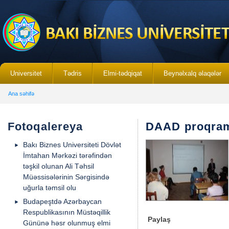
Universitet
Tədris
Elmi-tədqiqat
Beynəlxalq əlaqələr
Ana səhifə
Fotoqalereya
DAAD proqram
Bakı Biznes Universiteti Dövlət
İmtahan Mərkəzi tərəfindən
təşkil olunan Ali Təhsil
Müəssisələrinin Sərgisində
uğurla təmsil olu
Budapeştdə Azərbaycan
Respublikasının Müstəqillik
Paylaş
Gününə həsr olunmuş elmi