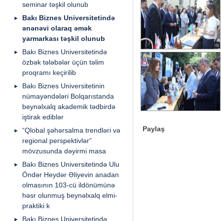
seminar təşkil olunub
Bakı Biznes Universitetində
ənənəvi olaraq əmək
yarmarkası təşkil olunub
Bakı Biznes Universitetində
özbək tələbələr üçün təlim
proqramı keçirilib
Bakı Biznes Universitetinin
nümayəndələri Bolqarıstanda
beynəlxalq akademik tədbirdə
iştirak ediblər
Paylaş
“Qlobal şəhərsalma trendləri və
regional perspektivlər”
mövzusunda dəyirmi masa
Bakı Biznes Universitetində Ulu
Öndər Heydər Əliyevin anadan
olmasının 103-cü ildönümünə
həsr olunmuş beynəlxalq elmi-
praktiki k
Bakı Biznes Universitetində