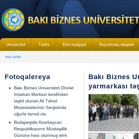
Universitet
Tədris
Elmi-tədqiqat
Beynəlxalq əlaqələr
Ana səhifə
Fotoqalereya
Bakı Biznes U
yarmarkası tə
Bakı Biznes Universiteti Dövlət
İmtahan Mərkəzi tərəfindən
təşkil olunan Ali Təhsil
Müəssisələrinin Sərgisində
uğurla təmsil olu
Budapeştdə Azərbaycan
Respublikasının Müstəqillik
Gününə həsr olunmuş elmi