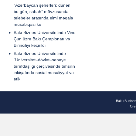
“Azərbaycan şəhərləri: dünən,
bu gün, sabah” mövzusunda
tələbələr arasında elmi məqalə
müsabiqəsi ke
Bakı Biznes Universitetində Vinq
Çun üzrə Bakı Çempionatı və
Birinciliyi keçirildi
Bakı Biznes Universitetində
“Universitet–dövlət–sənaye
tərəfdaşlığı çərçivəsində təhsilin
inkişafında sosial məsuliyyət və
etik
Baku Busines
Cre