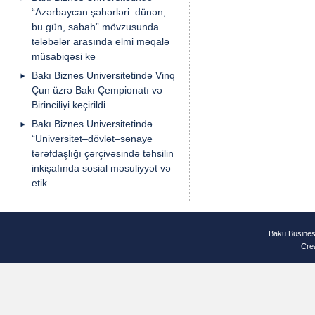
“Azərbaycan şəhərləri: dünən,
bu gün, sabah” mövzusunda
tələbələr arasında elmi məqalə
müsabiqəsi ke
Bakı Biznes Universitetində Vinq
Çun üzrə Bakı Çempionatı və
Birinciliyi keçirildi
Bakı Biznes Universitetində
“Universitet–dövlət–sənaye
tərəfdaşlığı çərçivəsində təhsilin
inkişafında sosial məsuliyyət və
etik
Baku Busines
Cre