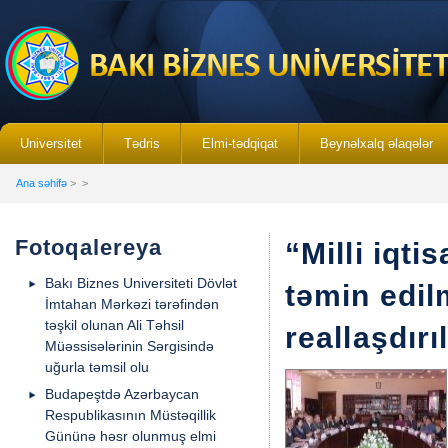
Universitet
Tədris
Elmi-tədqiqat
Beynəlxalq əlaqələr
Ana səhifə
>
>
Fotoqalereya
“Milli iqti
Bakı Biznes Universiteti Dövlət
təmin edil
İmtahan Mərkəzi tərəfindən
təşkil olunan Ali Təhsil
reallaşdır
Müəssisələrinin Sərgisində
uğurla təmsil olu
Budapeştdə Azərbaycan
Respublikasının Müstəqillik
Gününə həsr olunmuş elmi