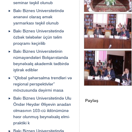
seminar təşkil olunub
Bakı Biznes Universitetində
ənənəvi olaraq əmək
yarmarkası təşkil olunub
Bakı Biznes Universitetində
özbək tələbələr üçün təlim
proqramı keçirilib
Bakı Biznes Universitetinin
nümayəndələri Bolqarıstanda
beynəlxalq akademik tədbirdə
iştirak ediblər
“Qlobal şəhərsalma trendləri və
regional perspektivlər”
mövzusunda dəyirmi masa
Bakı Biznes Universitetində Ulu
Paylaş
Öndər Heydər Əliyevin anadan
olmasının 103-cü ildönümünə
həsr olunmuş beynəlxalq elmi-
praktiki k
Bakı Biznes Universitetində