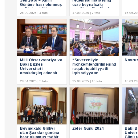
Sentyabr – Anım
rəqəmsal marketinq
Gününə həsr olunmuş
üzrə beynəlxalq
tədbir keçirilib
təcrübə mübadiləsi
26.09.2025 | 4 foto
17.09.2025 | 7 foto
15.09.202
Milli Observatoriya və
“Suverenliyin
Novruz
Bakı Biznes
möhkəmləndirilməsində
Universiteti
rəqabətqabiliyyətli
əməkdaşlıq edəcək
iqtisadiyyatın
inkişafına yeni strateji
28.04.2025 | 5 foto
yanaşmalar”
25.04.2025 | 10 foto
18.03.202
mövzusunda
beynəlxal
Beynəlxalq Əlilliyi
Zəfər Günü 2024
Bakı B
olan Şəxslər gününə
Univer
həsr olunmuş tədbir
Günü t