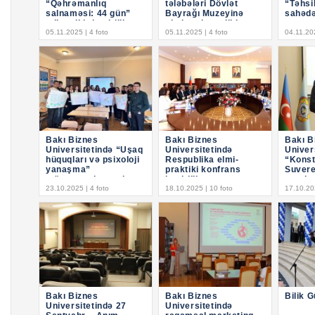
“Qəhrəmanlıq
tələbələri Dövlət
“Təhsil
salnaməsi: 44 gün”
Bayrağı Muzeyinə
sahədə
adlı tədbir keçirilib
ekskursiya ediblər
yanaş
05.11.2025 | 4 foto
05.11.2025 | 4 foto
mövzus
04.11.202
keçiril
Bakı Biznes
Bakı Biznes
Bakı B
Universitetində “Uşaq
Universitetində
Univer
hüquqları və psixoloji
Respublika elmi-
“Konst
yanaşma”
praktiki konfrans
Suveren
mövzusunda seminar
keçirilib
çərçiv
keçirilib
23.10.2025 | 4 foto
18.10.2025 | 10 foto
Oktyab
17.10.202
Müstəq
Günü” 
Bakı Biznes
Bakı Biznes
Bilik 
Universitetində 27
Universitetində