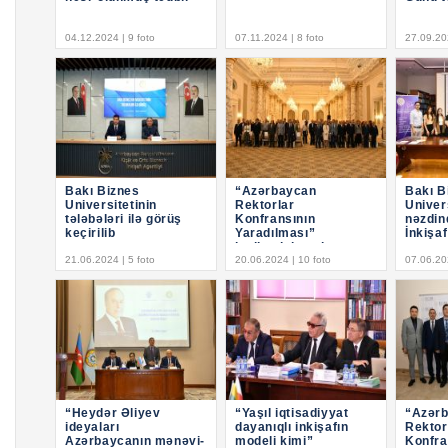
04.12.2024 | 9 foto
07.11.2024 | 8 foto
27.09.202
Bakı Biznes
“Azərbaycan
Bakı B
Universitetinin
Rektorlar
Univers
tələbələri ilə görüş
Konfransının
nəzdin
keçirilib
Yaradılması”
İnkişa
layihəsinin yekun
tanıtım
21.06.2024 | 5 foto
hesabat konfransı
20.06.2024 | 10 foto
07.06.20
keçirilib
“Heydər Əliyev
“Yaşıl iqtisadiyyat
“Azər
ideyaları
dayanıqlı inkişafın
Rektor
Azərbaycanın mənəvi-
modeli kimi”
Konfra