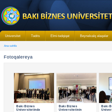
Universitet
Tədris
Elmi-tədqiqat
Beynəlxalq əlaqələr
Ana səhifə
Fotoqalereya
Bakı Biznes
Bakı Biznes
Bakı B
Universitetində
Universitetinin
Univer