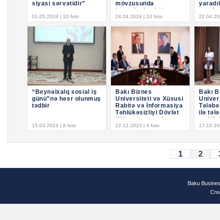
siyasi sərvətidir”
mövzusunda
yaradı
beynəlxalq elmi-
çərçiv
01.05.2024 | 10 foto
praktiki konfrans
24.04.2024 | 10 foto
konfra
22.04.20
“Beynəlxalq sosial iş
Bakı Biznes
Bakı B
günü”nə həsr olunmuş
Universiteti və Xüsusi
Univer
tədbir
Rabitə və İnformasiya
Tələbə
Təhlükəsizliyi Dövlət
ilə təl
Xidməti arasında
tərkib
15.03.2024 | 8 foto
əməkdaşlıq haqqında
22.12.2023 | 4 foto
17.10.202
Memorandum
1
2
Baku Busines
Cre