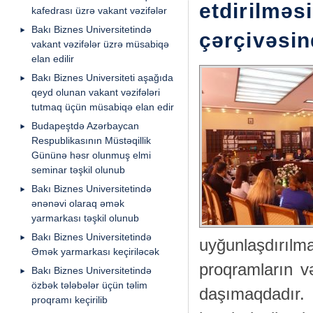
etdirilməs
kafedrası üzrə vakant vəzifələr
Bakı Biznes Universitetində
çərçivəsin
vakant vəzifələr üzrə müsabiqə
elan edilir
Bakı Biznes Universiteti aşağıda
qeyd olunan vakant vəzifələri
tutmaq üçün müsabiqə elan edir
Budapeştdə Azərbaycan
Respublikasının Müstəqillik
Gününə həsr olunmuş elmi
seminar təşkil olunub
Bakı Biznes Universitetində
ənənəvi olaraq əmək
yarmarkası təşkil olunub
Bakı Biznes Universitetində
uyğunlaşdırılm
Əmək yarmarkası keçiriləcək
proqramların və
Bakı Biznes Universitetində
özbək tələbələr üçün təlim
daşımaqdadır. 
proqramı keçirilib