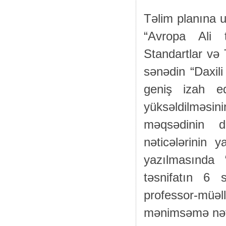
Təlim planına u
“Avropa Ali 
Standartlar və
sənədin “Daxil
geniş izah ed
yüksəldilməsinin
məqsədinin 
nəticələrinin 
yazılmasında “
təsnifatın 6 
professor-mü
mənimsəmə nətic