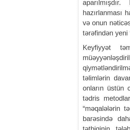
aparılmışdır
hazırlanması h
və onun nəticəs
tərəfindən yeni 
Keyfiyyət tə
müəyyənləşdiril
qiymətləndiri
təlimlərin dav
onların üstün 
tədris metodla
“məqalələrin t
barəsində dah
tətbiqinin tələ