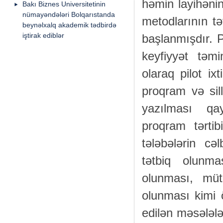
həmin layihənin
Bakı Biznes Universitetinin
nümayəndələri Bolqarıstanda
metodlarının tə
beynəlxalq akademik tədbirdə
iştirak ediblər
başlanmışdır. P
keyfiyyət təmi
olaraq pilot ix
proqram və sil
yazılması qay
proqram tərti
tələbələrin cə
tətbiq olunma
olunması, müt
olunması kimi 
edilən məsələl