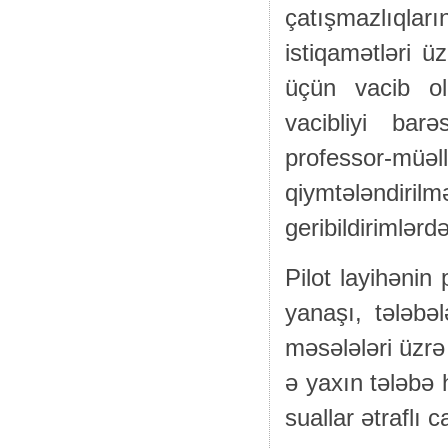
çatışmazlıql
istiqamətləri 
üçün vacib ola
vacibliyi bar
professor-müə
qiymtələndi
geribildirimlərd
Pilot layihənin
yanaşı, tələbə
məsələləri üzrə
ə yaxın tələbə 
suallar ətraflı 