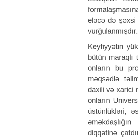
formalaşmasın
eləcə də şəxsi 
vurğulanmışdı
Keyfiyyətin yük
bütün maraqlı t
onların bu pr
məqsədlə təlim
daxili və xarici
onların Universi
üstünlükləri, ə
əməkdaşlığın mü
diqqətinə çatdı