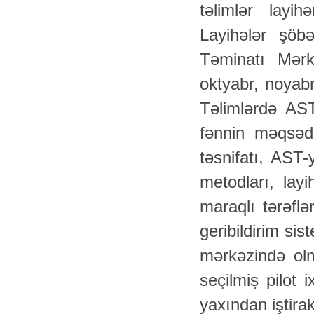
təlimlər layih
Layihələr şöb
Təminatı Mərk
oktyabr, noyabr
Təlimlərdə AST
fənnin məqsəd
təsnifatı, AST-
metodları, layi
maraqlı tərəflə
geribildirim si
mərkəzində olm
seçilmiş pilot 
yaxından iştirak