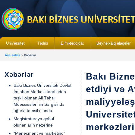
Universitet
Tədris
Elmi-tədqiqat
Beynəlxalq əlaqələr
Ana səhifə
>
Xəbərlər
Xəbərlər
Bakı Bizne
Bakı Biznes Universiteti Dövlət
etdiyi və 
İmtahan Mərkəzi tərəfindən
təşkil olunan Ali Təhsil
maliyyələş
Müəssisələrinin Sərgisində
uğurla təmsil olundu
Universite
Magistraturaya qəbul
mərkəzləri
olunanların nəzərinə
“Menecment və marketinq”