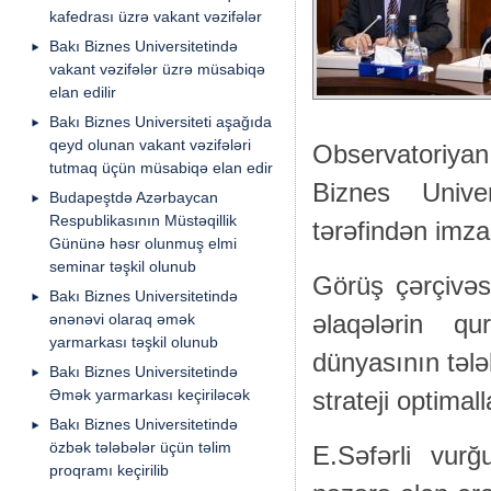
kafedrası üzrə vakant vəzifələr
Bakı Biznes Universitetində
vakant vəzifələr üzrə müsabiqə
elan edilir
Bakı Biznes Universiteti aşağıda
qeyd olunan vakant vəzifələri
Observatoriyan
tutmaq üçün müsabiqə elan edir
Biznes Unive
Budapeştdə Azərbaycan
Respublikasının Müstəqillik
tərəfindən imza
Gününə həsr olunmuş elmi
seminar təşkil olunub
Görüş çərçivəs
Bakı Biznes Universitetində
ənənəvi olaraq əmək
əlaqələrin qu
yarmarkası təşkil olunub
dünyasının tələ
Bakı Biznes Universitetində
Əmək yarmarkası keçiriləcək
strateji optimal
Bakı Biznes Universitetində
özbək tələbələr üçün təlim
E.Səfərli vurğ
proqramı keçirilib