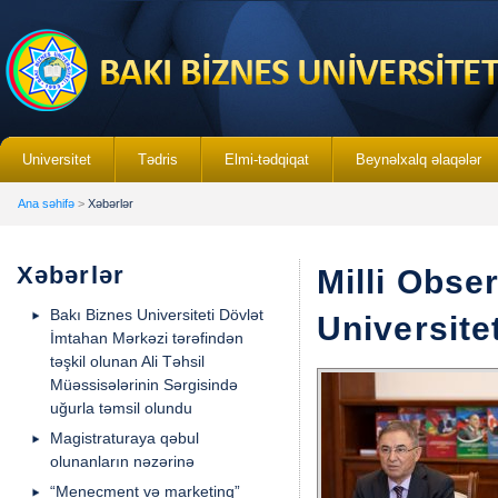
Universitet
Tədris
Elmi-tədqiqat
Beynəlxalq əlaqələr
Ana səhifə
>
Xəbərlər
Xəbərlər
Milli Obse
Bakı Biznes Universiteti Dövlət
Universite
İmtahan Mərkəzi tərəfindən
təşkil olunan Ali Təhsil
Müəssisələrinin Sərgisində
uğurla təmsil olundu
Magistraturaya qəbul
olunanların nəzərinə
“Menecment və marketinq”