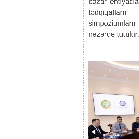
bazar ehtiyacla
tədqiqatları
simpoziumların
nəzərdə tutulur