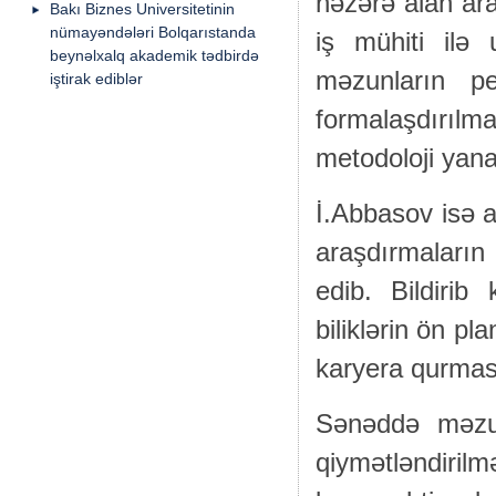
nəzərə alan ar
Bakı Biznes Universitetinin
nümayəndələri Bolqarıstanda
iş mühiti ilə 
beynəlxalq akademik tədbirdə
məzunların pe
iştirak ediblər
formalaşdırıl
metodoloji yana
İ.Abbasov isə al
araşdırmaların
edib. Bildirib 
biliklərin ön p
karyera qurmas
Sənəddə məzun
qiymətləndirilm