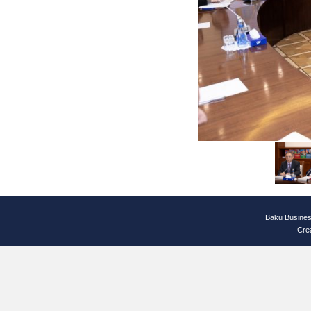
Baku Busines
Cre