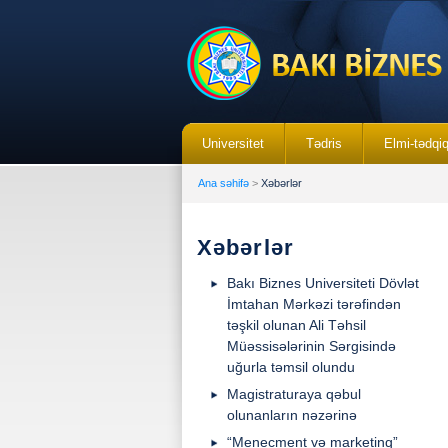
Universitet
Tədris
Elmi-tədqi
Ana səhifə
>
Xəbərlər
Xəbərlər
Bakı Biznes Universiteti Dövlət
İmtahan Mərkəzi tərəfindən
təşkil olunan Ali Təhsil
Müəssisələrinin Sərgisində
uğurla təmsil olundu
Magistraturaya qəbul
olunanların nəzərinə
“Menecment və marketinq”