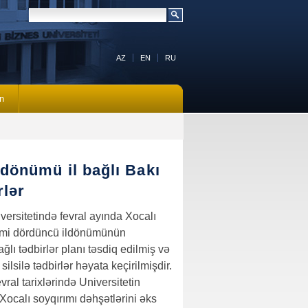
AZ
EN
RU
n
ldönümü il bağlı Bakı
rlər
versitetində fevral ayında Xocalı
irmi dördüncü ildönümünün
ağlı tədbirlər planı təsdiq edilmiş və
silsilə tədbirlər həyata keçirilmişdir.
vral tarixlərində Universitetin
Xocalı soyqırımı dəhşətlərini əks