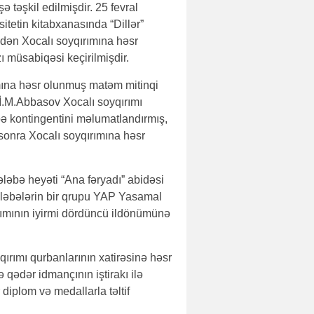
ə təşkil edilmişdir. 25 fevral
sitetin kitabxanasında “Dillər”
ndən Xocalı soyqırımına həsr
ı müsabiqəsi keçirilmişdir.
ımına həsr olunmuş matəm mitinqi
. İ.M.Abbasov Xocalı soyqırımı
əbə kontingentini məlumatlandırmış,
a sonra Xocalı soyqırımına həsr
ləbə heyəti “Ana fəryadı” abidəsi
ələbələrin bir qrupu YAP Yasamal
rımının iyirmi dördüncü ildönümünə
qırımı qurbanlarının xatirəsinə həsr
ədər idmançının iştirakı ilə
 diplom və medallarla təltif