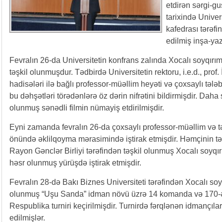
etdirən sərgi-guş
tarixində Univer
kafedrası tərəfi
edilmiş inşa-yaz
Fevralın 26-da Universitetin konfrans zalında Xocalı soyqır
təşkil olunmuşdur. Tədbirdə Universitetin rektoru, i.e.d., prof
hadisələri ilə bağlı professor-müəllim heyəti və çoxsaylı təl
bu dəhşətləri törədənlərə öz dərin nifrətini bildirmişdir. Dah
olunmuş sənədli filmin nümayiş etdirilmişdir.
Eyni zamanda fevralın 26-da çoxsaylı professor-müəllim və tə
önündə əklilqoyma mərasimində iştirak etmişdir. Həmçinin t
Rayon Gənclər Birliyi tərəfindən təşkil olunmuş Xocalı soyqı
həsr olunmuş yürüşdə iştirak etmişdir.
Fevralın 28-də Bakı Biznes Universiteti tərəfindən Xocalı soy
olunmuş “Uşu Sanda” idman növü üzrə 14 komanda və 170-ə q
Respublika turniri keçirilmişdir. Turnirdə fərqlənən idmançılar
edilmişlər.