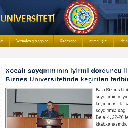
qat
Beynəlxalq əlaqələr
Kitabxana
İctimai işlər
İdma
Xocalı soyqırımının iyirmi dördüncü i
Biznes Universitetində keçirilən tədbi
Bakı Biznes Uni
soyqırımının iy
keçirilməsi ilə b
soyqırımla bağlı 
Belə ki, 22-26 fe
kitabxanasında 