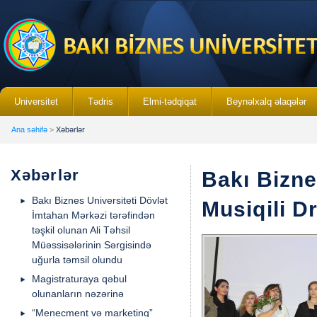
Universitet
Tədris
Elmi-tədqiqat
Beynəlxalq əlaqələr
Ana səhifə
>
Xəbərlər
Xəbərlər
Bakı Bizne
Bakı Biznes Universiteti Dövlət
Musiqili D
İmtahan Mərkəzi tərəfindən
təşkil olunan Ali Təhsil
Müəssisələrinin Sərgisində
uğurla təmsil olundu
Magistraturaya qəbul
olunanların nəzərinə
“Menecment və marketinq”