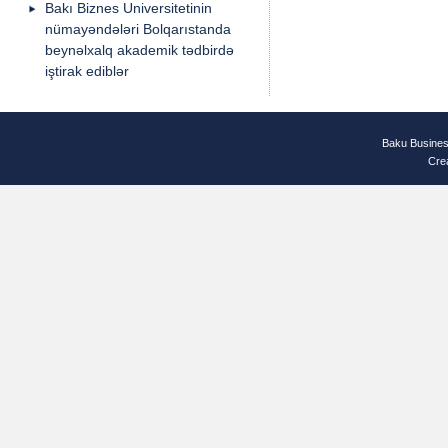
Bakı Biznes Universitetinin
nümayəndələri Bolqarıstanda
beynəlxalq akademik tədbirdə
iştirak ediblər
Baku Busines
Cre