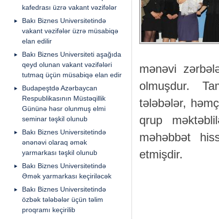
kafedrası üzrə vakant vəzifələr
Bakı Biznes Universitetində
vakant vəzifələr üzrə müsabiqə
elan edilir
Bakı Biznes Universiteti aşağıda
qeyd olunan vakant vəzifələri
mənəvi zərbəl
tutmaq üçün müsabiqə elan edir
olmuşdur. Ta
Budapeştdə Azərbaycan
Respublikasının Müstəqillik
tələbələr, həmç
Gününə həsr olunmuş elmi
qrup məktəbli
seminar təşkil olunub
Bakı Biznes Universitetində
məhəbbət hiss
ənənəvi olaraq əmək
etmişdir.
yarmarkası təşkil olunub
Bakı Biznes Universitetində
Əmək yarmarkası keçiriləcək
Bakı Biznes Universitetində
özbək tələbələr üçün təlim
proqramı keçirilib