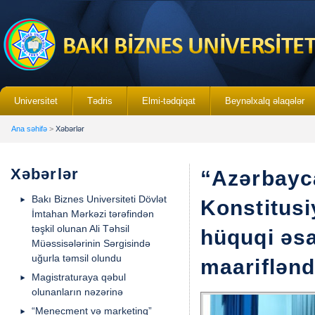
Universitet
Tədris
Elmi-tədqiqat
Beynəlxalq əlaqələr
Ana səhifə
>
Xəbərlər
Xəbərlər
“Azərbayc
Bakı Biznes Universiteti Dövlət
Konstitusi
İmtahan Mərkəzi tərəfindən
təşkil olunan Ali Təhsil
hüquqi əs
Müəssisələrinin Sərgisində
uğurla təmsil olundu
maariflənd
Magistraturaya qəbul
olunanların nəzərinə
“Menecment və marketinq”