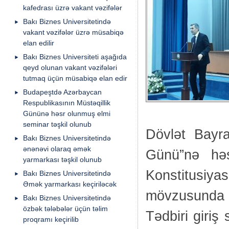
kafedrası üzrə vakant vəzifələr
Bakı Biznes Universitetində
vakant vəzifələr üzrə müsabiqə
elan edilir
Bakı Biznes Universiteti aşağıda
qeyd olunan vakant vəzifələri
tutmaq üçün müsabiqə elan edir
Budapeştdə Azərbaycan
Respublikasının Müstəqillik
Gününə həsr olunmuş elmi
seminar təşkil olunub
Dövlət Bayr
Bakı Biznes Universitetində
ənənəvi olaraq əmək
Günü”nə həs
yarmarkası təşkil olunub
Konstitusiyas
Bakı Biznes Universitetində
Əmək yarmarkası keçiriləcək
mövzusunda m
Bakı Biznes Universitetində
özbək tələbələr üçün təlim
Tədbiri giriş
proqramı keçirilib