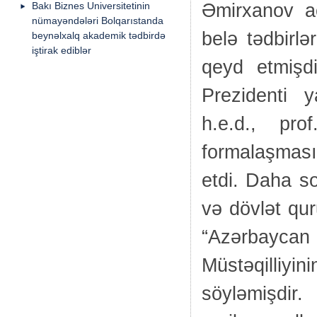
Əmirxanov aç
Bakı Biznes Universitetinin
nümayəndələri Bolqarıstanda
belə tədbirlə
beynəlxalq akademik tədbirdə
iştirak ediblər
qeyd etmişd
Prezidenti 
h.e.d., pro
formalaşması
etdi. Daha so
və dövlət qu
“Azərbaycan 
Müstəqilliyi
söyləmişdir.