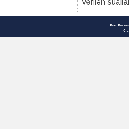
verilən sualla
Baku Busines
Cre