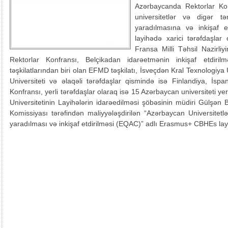
Azərbaycanda Rektorlar Ko
universitetlər və digər t
yaradılmasına və inkişaf e
layihədə xarici tərəfdaşla
Fransa Milli Təhsil Nazirli
Rektorlar Konfransı, Belçikadan idarəetmənin inkişaf etdir
təşkilatlarından biri olan EFMD təşkilatı, İsveçdən Kral Texnologiya
Universiteti və əlaqəli tərəfdaşlar qismində isə Finlandiya, İspa
Konfransı, yerli tərəfdaşlar olaraq isə 15 Azərbaycan universiteti ye
Universitetinin Layihələrin idarəedilməsi şöbəsinin müdiri Gülşə
Komissiyası tərəfindən maliyyələşdirilən “Azərbaycan Universitetl
yaradılması və inkişaf etdirilməsi (EQAC)” adlı Erasmus+ CBHEs layih