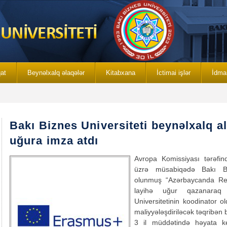
qat
Beynəlxalq əlaqələr
Kitabxana
İctimai işlər
İdma
Bakı Biznes Universiteti beynəlxalq 
uğura imza atdı
Avropa Komissiyası tərəfin
üzrə müsabiqədə Bakı Biz
olunmuş “Azərbaycanda Rekt
layihə uğur qazanaraq
Universitetinin koodinator 
maliyyələşdiriləcək təqribən 
3 il müddətində həyata ke