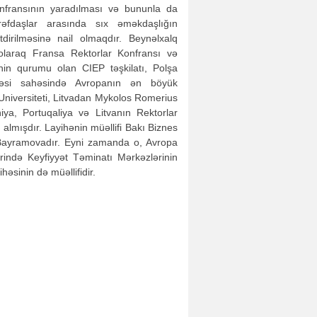
nfransının yaradılması və bununla da
ərəfdaşlar arasında sıx əməkdaşlığın
tdirilməsinə nail olmaqdır. Beynəlxalq
r olaraq Fransa Rektorlar Konfransı və
yinin qurumu olan CIEP təşkilatı, Polşa
ilməsi sahəsində Avropanın ən böyük
 Universiteti, Litvadan Mykolos Romerius
niya, Portuqaliya və Litvanın Rektorlar
r almışdır.
Layihənin müəllifi Bakı Biznes
n Bayramovadır. Eyni zamanda o, Avropa
ərində Keyfiyyət Təminatı Mərkəzlərinin
əsinin də müəllifidir.