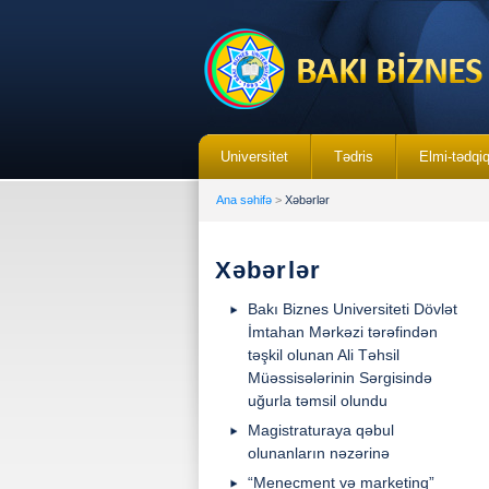
Universitet
Tədris
Elmi-tədqi
Ana səhifə
>
Xəbərlər
Xəbərlər
Bakı Biznes Universiteti Dövlət
İmtahan Mərkəzi tərəfindən
təşkil olunan Ali Təhsil
Müəssisələrinin Sərgisində
uğurla təmsil olundu
Magistraturaya qəbul
olunanların nəzərinə
“Menecment və marketinq”