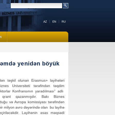
AZ
EN
RU
n
aləmdə yenidən böyük
dən təşkil olunan Erasmus+ layihələri
nes Universiteti tərəfindən təqdim
orlar Konfransının yaradılması” adlı
 qrant qazanmışdır. Bakı Biznes
olduğu və Avropa komissiyası tərəfindən
bir milyon avro dəyərində olan bu layihə
çiriləcəkdir. Layihənin əsas məqsədi