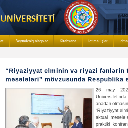
qat
Beynəlxalq əlaqələr
Kitabxana
İctimai işlər
İdma
“Riyaziyyat elminin və riyazi fənlərin 
məsələləri” mövzusunda Respublika el
26 may 2022-
Universitetind
anadan olmasın
“Riyaziyyat elmi
aktual məsələl
praktiki konfran