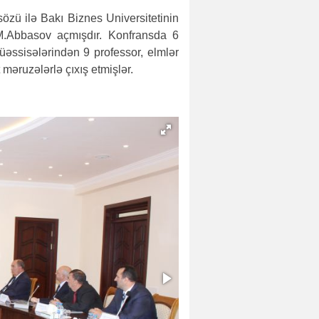
sözü ilə Bakı Biznes Universitetinin
İ.M.Abbasov açmışdır. Konfransda 6
üəssisələrindən 9 professor, elmlər
 məruzələrlə çıxış etmişlər.