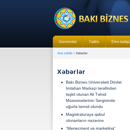
Universitet
Tədris
Elmi-tədqi
Ana səhifə
>
Xəbərlər
Xəbərlər
Bakı Biznes Universiteti Dövlət
İmtahan Mərkəzi tərəfindən
təşkil olunan Ali Təhsil
Müəssisələrinin Sərgisində
uğurla təmsil olundu
Magistraturaya qəbul
olunanların nəzərinə
“Menecment və marketinq”