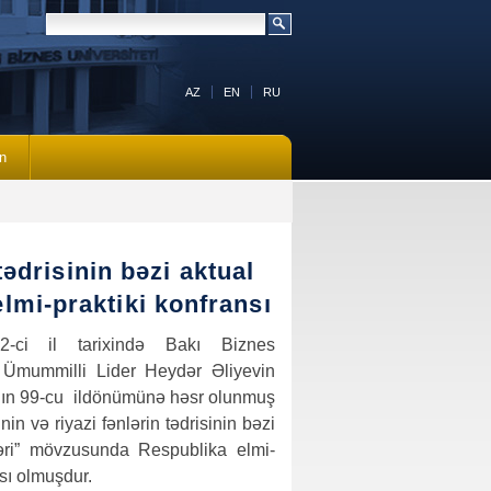
AZ
EN
RU
n
tədrisinin bəzi aktual
mi-praktiki konfransı
ci il tarixində Bakı Biznes
ə Ümummilli Lider Heydər Əliyevin
ın 99-cu ildönümünə həsr olunmuş
nin və riyazi fənlərin tədrisinin bəzi
əri” mövzusunda Respublika elmi-
sı olmuşdur.