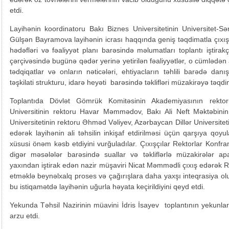
etdi.
Layihənin koordinatoru Bakı Biznes Universitetinin Universitet-Sən
Gülşən Bayramova layihənin icrası haqqında geniş təqdimatla çıxı
hədəfləri və fəaliyyət planı barəsində məlumatları toplantı iştirak
çərçivəsində bugünə qədər yerinə yetirilən fəaliyyətlər, o cümlədən 
tədqiqatlar və onların nəticələri, ehtiyacların təhlili barədə d
təşkilati strukturu, idarə heyəti barəsində təklifləri müzakirəyə təqdi
Toplantıda Dövlət Gömrük Komitəsinin Akademiyasının rekto
Universitinin rektoru Havar Məmmədov, Bakı Ali Neft Məktəbini
Universitetinin rektoru Əhməd Vəliyev, Azərbaycan Dillər Universit
edərək layihənin ali təhsilin inkişaf etdirilməsi üçün qarşıya q
xüsusi önəm kəsb etdiyini vurğuladılar. Çıxışçılar Rektorlar Konfra
digər məsələlər barəsində suallar və təkliflərlə müzakirələr apa
yaxından iştirak edən nazir müşaviri Nicat Məmmədli çıxış edərək Re
etməklə beynəlxalq proses və çağırışlara daha yaxşı inteqrasiya
bu istiqamətdə layihənin uğurla həyata keçirildiyini qeyd etdi.
Yekunda Təhsil Nazirinin müavini İdris İsayev toplantının yekunla
arzu etdi.