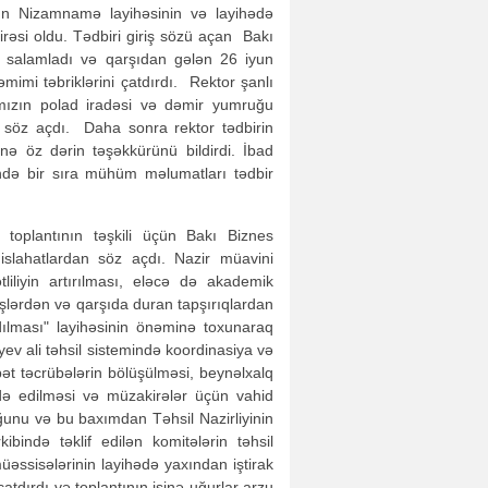
ın Nizamnamə layihəsinin və layihədə
irəsi oldu. Tədbiri giriş sözü açan Bakı
ını salamladı və qarşıdan gələn 26 iyun
imi təbriklərini çatdırdı. Rektor şanlı
ızın polad iradəsi və dəmir yumruğu
söz açdı. Daha sonra rektor tədbirin
inə öz dərin təşəkkürünü bildirdi. İbad
ndə bir sıra mühüm məlumatları tədbir
 toplantının təşkili üçün Bakı Biznes
 islahatlardan söz açdı. Nazir müavini
ətliliyin artırılması, eləcə də akademik
 işlərdən və qarşıda duran tapşırıqlardan
dılması" layihəsinin önəminə toxunaraq
yev ali təhsil sistemində koordinasiya və
bət təcrübələrin bölüşülməsi, beynəlxalq
əldə edilməsi və müzakirələr üçün vahid
unu və bu baxımdan Təhsil Nazirliyinin
ibində təklif edilən komitələrin təhsil
üəssisələrinin layihədə yaxından iştirak
atdırdı və toplantının işinə uğurlar arzu