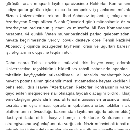
görüşün əsas məqsədi layihə çərçivəsində Rektorlar Konfransın
indiyə qədər görülən işlər, eləcə də perspektiv iş planlarının müzak
Biznes Universitetinin rektoru İbad Abbasov toplantı iştirakçılar
Azərbaycan Respublikası Silahlı Qüvvələri günü münasibətilə öz səm
Azərbaycan ordusunun şücaəti və müzəffər Ali Baş Komandanım
hesabına 44 günlük Vətən müharibəsindəki parlaq qələbəmizdən 
həyata keçirilməsində verdiyi böyük dəstəyə görə Təhsil Nazirliy
Abbasov çıxışında sözügedən layihənin icrası və uğurları barəsi
iştirakçılarının diqqətinə təqdim etdi.
Daha sonra Təhsil nazirinin müavini İdris İsayev çıxış edərək
Universitetinə təşəkkürünü bildirdi və təhsil sahəsində aparılan
təhsilinin keyfiyyətinin yüksəldilməsi, ali təhsildə rəqabətqabiliyy
heyətin potensialının gücləndirilməsi istiqamətində həyata keçirilən
bəhs etdi. İdris İsayev "Azərbaycan Rektorlar Konfransının yara
qeyd edilən məqsədlərə nail olmaqda faydalı olacağını bildirdi. İ.İsa
əməkdaşlığın gücləndirilməsi, ali təhsil müəssisələri arasında müs
təcrübələrin öyrənilməsi, qərarların qəbulunda ortaq təkliflərin 
platformanın mövcudluğu baxımından layihənin uğurlu addım olduğ
dəstəyini ifadə etdi. İ.İsayev həmçinin Rektorlar Konfrasının tərk
strategiyasına uyğunluğunu da vurğuladı. Nazir müavini ali təhsil m
edərək öz tövhələrini vermələrinin vacib olduğunu xüsusilə diqqətə ç