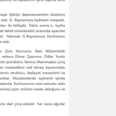
aye işbirliyi departamentinin direktoru
ş etdi. G. Bayramova layihənin məqsədi,
çıları ilə bölüşdü. Daha sonra o, layihə
ali təhsil müəssisələri arasında aparılan
anışdı. Yekunda G.Bayramova Konfransın
m etdi.
ru Qulu Novruzov, Bakı Mühəndislik
n rektoru Elmar Qasımov, Odlar Yurdu
etinin prorektoru Novruz Məmmədov çıxış
oyulan məqsədlərə nail olmaq baxımından
nsının strukturu, fəaliyyət mexanizmi və
rdılar. Müzakirələrdə layihənin işində
ktorlar Konfrasnının real nəticələr əldə
 olunmaq üçün mühüm vasitə olduğunu və
rına dair çıxış edərək hər kəsə uğurlar