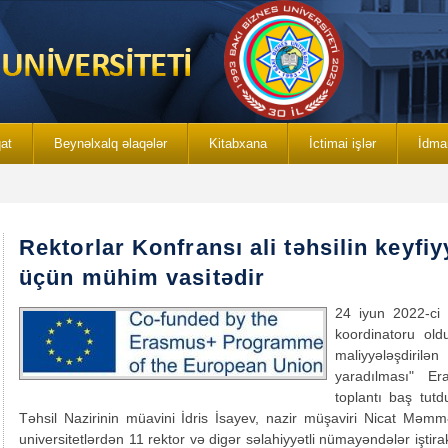
qat
Beynəlxalq əlaqələr
Kitabxana
İctimai işlər
İdma
Rektorlar Konfransı ali təhsilin keyfiy
üçün mühim vasitədir
24 iyun 2022-ci i
koordinatoru old
maliyyələşdirilə
yaradılması" Er
toplantı baş tut
Təhsil Nazirinin müavini İdris İsayev, nazir müşaviri Nicat Məm
universitetlərdən 11 rektor və digər səlahiyyətli nümayəndələr iştirak