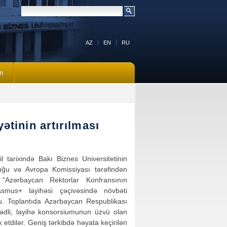
AZ
EN
RU
n
yətinin artırılması
l tarixində Bakı Biznes Universitetinin
uğu və Avropa Komissiyası tərəfindən
n "Azərbaycan Rektorlar Konfransının
asmus+ layihəsi çəçivəsində növbəti
du. Toplantıda Azərbaycan Respublikası
mədli, layihə konsorsiumunun üzvü olan
 etdilər. Geniş tərkibdə həyata keçirilən