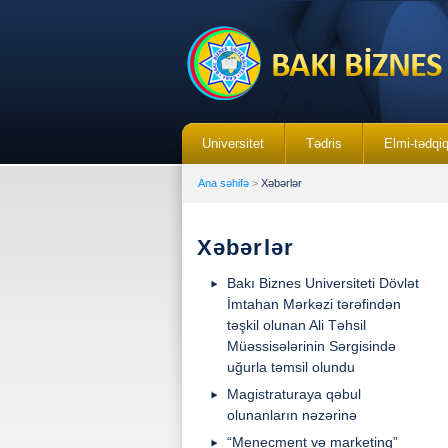
Universitet
Tədris
Elmi-tədqi
Ana səhifə
>
Xəbərlər
Xəbərlər
Bakı Biznes Universiteti Dövlət
İmtahan Mərkəzi tərəfindən
təşkil olunan Ali Təhsil
Müəssisələrinin Sərgisində
uğurla təmsil olundu
Magistraturaya qəbul
olunanların nəzərinə
“Menecment və marketinq”