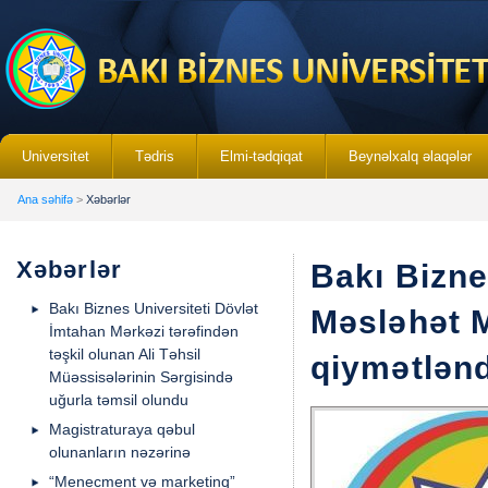
Universitet
Tədris
Elmi-tədqiqat
Beynəlxalq əlaqələr
Ana səhifə
>
Xəbərlər
Xəbərlər
Bakı Bizne
Bakı Biznes Universiteti Dövlət
Məsləhət M
İmtahan Mərkəzi tərəfindən
təşkil olunan Ali Təhsil
qiymətlənd
Müəssisələrinin Sərgisində
uğurla təmsil olundu
Magistraturaya qəbul
olunanların nəzərinə
“Menecment və marketinq”