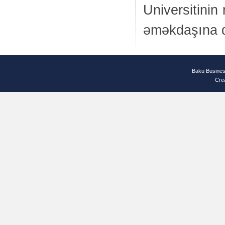
Universitinin
əməkdaşına də
Baku Busines
Cre