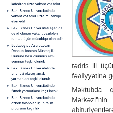
kafedrası üzrə vakant vəzifələr
Bakı Biznes Universitetində
vakant vəzifələr üzrə müsabiqə
elan edilir
Bakı Biznes Universiteti aşağıda
qeyd olunan vakant vəzifələri
tutmaq üçün müsabiqə elan edir
Budapeştdə Azərbaycan
Respublikasının Müstəqillik
Gününə həsr olunmuş elmi
seminar təşkil olunub
tədris ili ü
Bakı Biznes Universitetində
ənənəvi olaraq əmək
fəaliyyətinə 
yarmarkası təşkil olunub
Bakı Biznes Universitetində
Məktubda q
Əmək yarmarkası keçiriləcək
Bakı Biznes Universitetində
Mərkəzi”n
özbək tələbələr üçün təlim
abituriyentl
proqramı keçirilib