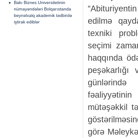
Bakı Biznes Universitetinin
“Abituriyenti
nümayəndələri Bolqarıstanda
beynəlxalq akademik tədbirdə
edilmə qayd
iştirak ediblər
texniki prob
seçimi zaman
haqqında ödə
peşəkarlığı 
günlərində
fəaliyyətin
mütəşəkkil tə
göstərilməsi
görə Məleykə