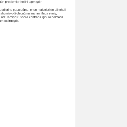
tün problemlər həllini tapmışdır.
dlərinə çatacağına, onun nəticələrinin ali təhsil
 əhəmiyyətli olacağına inamını ifadə etmiş,
r arzulamışdır.
Sonra konfrans işini iki bölmədə
am etdirmişdir.