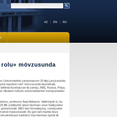
AZ
EN
RU
n
in rolu» mövzusunda
s Universitetinin yaranmasının 20 illiyi çərçivəsində
 yeni nəşrlərin rolu" mövzusunda beynəlxalq
 Tədbirdə Azərbaycan ilə yanaşı, ABŞ, Rusiya, Polşa,
ər ölkələrin nüfuzlu universitetlərinin nümayəndələri
toru, professor İbad Abbasov bildirmişdir ki, bu
 20 illik yubileyinin qeyd olunması onun fəaliyyətinə
göstəricisidir.
BBU tam formalaşmış, cəmiyyətdə
i təhsil müəssisəsidir. Bu gün tam inamla deyə
 yüksəkixtisaslı kadrların hazırlanması işində ilk