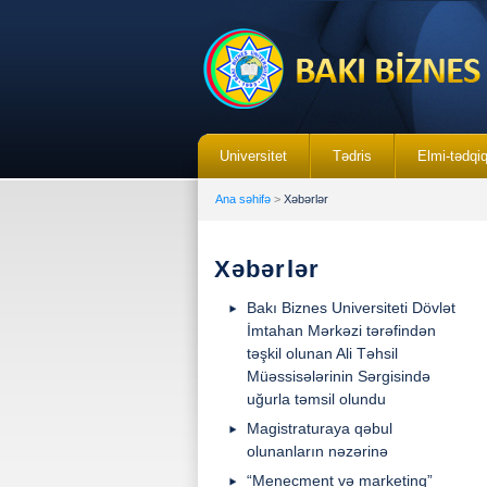
Universitet
Tədris
Elmi-tədqi
Ana səhifə
>
Xəbərlər
Xəbərlər
Bakı Biznes Universiteti Dövlət
İmtahan Mərkəzi tərəfindən
təşkil olunan Ali Təhsil
Müəssisələrinin Sərgisində
uğurla təmsil olundu
Magistraturaya qəbul
olunanların nəzərinə
“Menecment və marketinq”