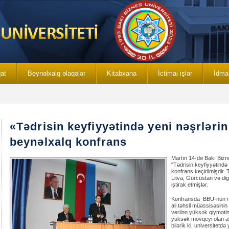
qat
Beynəlxalq əlaqələr
Kitabxana
İctimai işlər
İdma
«Tədrisin keyfiyyətində yeni nəşrlər
beynəlxalq konfrans
Martın 14-də Bakı Bizne
"Tədrisin keyfiyyətində
konfrans keçirilmişdir.
Litva, Gürcüstan və dig
iştirak etmişlər.
Konfransda BBU-nun rek
ali təhsil müəssisəsinin
verilən yüksək qiymətin 
yüksək mövqeyi olan al
bilərik ki, universitetdə