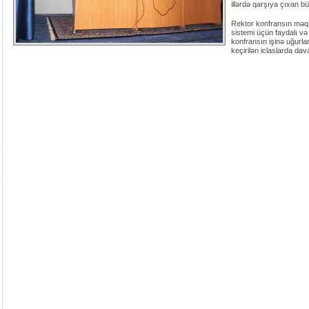
illərdə qarşıya çıxan bü
Rektor konfransın məqsə
sistemi üçün faydalı və
konfransın işinə uğurla
keçirilən iclaslarda dav