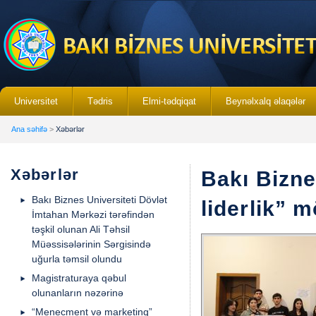
Universitet
Tədris
Elmi-tədqiqat
Beynəlxalq əlaqələr
Ana səhifə
>
Xəbərlər
Xəbərlər
Bakı Bizne
Bakı Biznes Universiteti Dövlət
liderlik” 
İmtahan Mərkəzi tərəfindən
təşkil olunan Ali Təhsil
Müəssisələrinin Sərgisində
uğurla təmsil olundu
Magistraturaya qəbul
olunanların nəzərinə
“Menecment və marketinq”