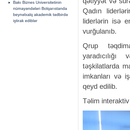
qətiyyət və sür
Bakı Biznes Universitetinin
nümayəndələri Bolqarıstanda
Qadın liderləri
beynəlxalq akademik tədbirdə
liderlərin isə
iştirak ediblər
vurğulanıb.
Qrup təqdima
yaradıcılığı
təşkilatlarda m
imkanları və iş
qeyd edilib.
Təlim interaktiv