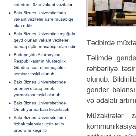
kafedrası üzrə vakant vəzifələr
Bakı Biznes Universitetində
vakant vəzifələr üzrə müsabiqə
elan edilir
Bakı Biznes Universiteti aşağıda
qeyd olunan vakant vəzifələri
Tədbirdə müxtəli
tutmaq üçün müsabiqə elan edir
Budapeştdə Azərbaycan
Təlimdə gender
Respublikasının Müstəqillik
rəhbərliyə təsir
Gününə həsr olunmuş elmi
seminar təşkil olunub
olunub. Bildirili
Bakı Biznes Universitetində
ənənəvi olaraq əmək
gender balansın
yarmarkası təşkil olunub
və ədaləti artırır
Bakı Biznes Universitetində
Əmək yarmarkası keçiriləcək
Müzakirələr 
Bakı Biznes Universitetində
özbək tələbələr üçün təlim
kommunikasiya,
proqramı keçirilib