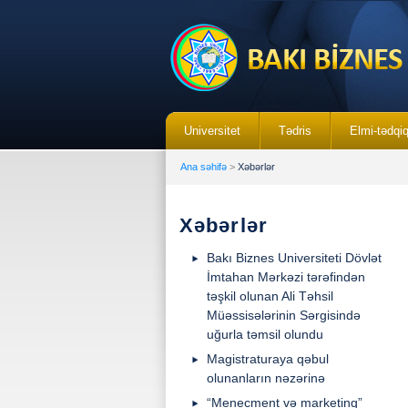
Universitet
Tədris
Elmi-tədqi
Ana səhifə
>
Xəbərlər
Xəbərlər
Bakı Biznes Universiteti Dövlət
İmtahan Mərkəzi tərəfindən
təşkil olunan Ali Təhsil
Müəssisələrinin Sərgisində
uğurla təmsil olundu
Magistraturaya qəbul
olunanların nəzərinə
“Menecment və marketinq”