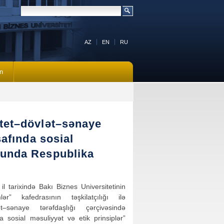
AZ
EN
RU
n
itet–dövlət–sənaye
şafında sosial
sunda Respublika
il tarixində Bakı Biznes Universitetinin
ər” kafedrasının təşkilatçılığı ilə
lət–sənaye tərəfdaşlığı çərçivəsində
da sosial məsuliyyət və etik prinsiplər”