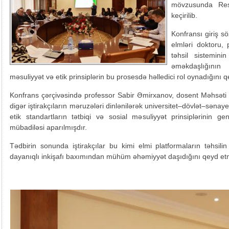
mövzusunda Resp
keçirilib.
Konfransı giriş sö
elmləri doktoru,
təhsil sisteminin
əməkdaşlığının
məsuliyyət və etik prinsiplərin bu prosesdə həlledici rol oynadığını q
Konfrans çərçivəsində professor Sabir Əmirxanov, dosent Məhsət
digər iştirakçıların məruzələri dinlənilərək universitet–dövlət–sənaye
etik standartların tətbiqi və sosial məsuliyyət prinsiplərinin gen
mübadiləsi aparılmışdır.
Tədbirin sonunda iştirakçılar bu kimi elmi platformaların təhsilin
dayanıqlı inkişafı baxımından mühüm əhəmiyyət daşıdığını qeyd et