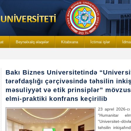
qat
Beynəlxalq əlaqələr
Kitabxana
İctimai işlər
İdma
Bakı Biznes Universitetində “Univers
tərəfdaşlığı çərçivəsində təhsilin inki
məsuliyyət və etik prinsiplər” mövzu
elmi-praktiki konfrans keçirilib
23 aprel 2026-cı 
“Humanitar elml
“Universitet–döv
təhsilin inkişafın