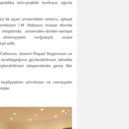
ublika elmi-praktiki konfrans uğurla
zü ilə açan universitetin rektoru, iqtisad
 professor İ.M. Abbasov müasir dövrdə
 inkişafında universitet–dövlət–sənaye
 əhəmiyyətini vurğulayıb, sosial
eyd edib.
i Cəfərova, dosent Rəşad Əsgərovun və
 tərəfdaşlığının gücləndirilməsi, təhsildə
işləndirilməsi istiqamətində geniş fikir
 keyfiyyətinin artırılması və cəmiyyətin
mişlər.