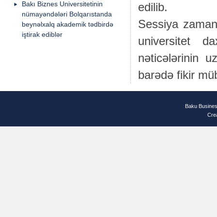
Bakı Biznes Universitetinin
edilib.
nümayəndələri Bolqarıstanda
Sessiya zamanı 
beynəlxalq akademik tədbirdə
iştirak ediblər
universitet d
nəticələrinin u
barədə fikir müb
Baku Busines
Cre