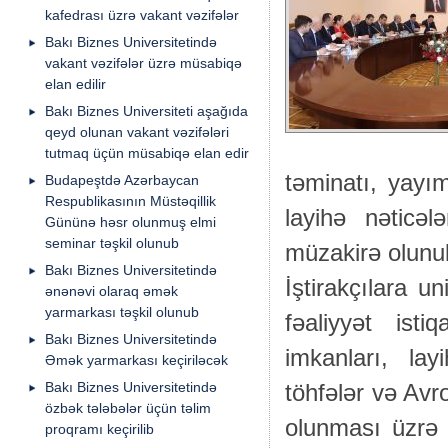
kafedrası üzrə vakant vəzifələr
Bakı Biznes Universitetində
vakant vəzifələr üzrə müsabiqə
elan edilir
Bakı Biznes Universiteti aşağıda
qeyd olunan vakant vəzifələri
tutmaq üçün müsabiqə elan edir
təminatı, yayım
Budapeştdə Azərbaycan
Respublikasının Müstəqillik
layihə nəticəl
Gününə həsr olunmuş elmi
seminar təşkil olunub
müzakirə olunu
Bakı Biznes Universitetində
İştirakçılara u
ənənəvi olaraq əmək
yarmarkası təşkil olunub
fəaliyyət isti
Bakı Biznes Universitetində
imkanları, lay
Əmək yarmarkası keçiriləcək
Bakı Biznes Universitetində
töhfələr və Avro
özbək tələbələr üçün təlim
olunması üzrə 
proqramı keçirilib