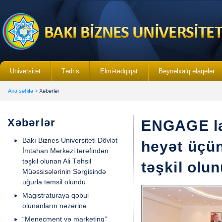
Universitet
Tədris
Elmi-tədqiqat
Beynəlxalq əlaqələr
Ana səhifə
>
Xəbərlər
Xəbərlər
ENGAGE lay
Bakı Biznes Universiteti Dövlət
heyət üçü
İmtahan Mərkəzi tərəfindən
təşkil olunan Ali Təhsil
təşkil olu
Müəssisələrinin Sərgisində
uğurla təmsil olundu
Magistraturaya qəbul
olunanların nəzərinə
“Menecment və marketinq”