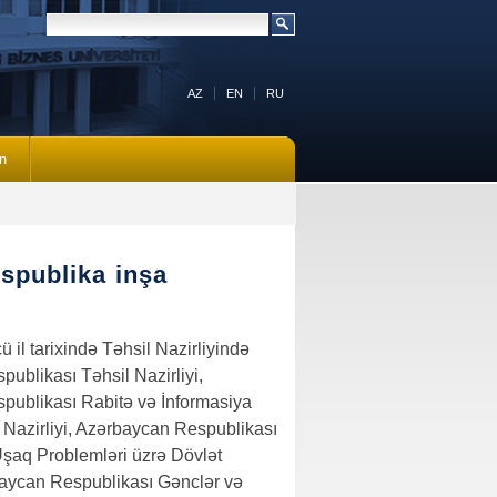
AZ
EN
RU
n
spublika inşa
 il tarixində Təhsil Nazirliyində
ublikası Təhsil Nazirliyi,
publikası Rabitə və İnformasiya
 Nazirliyi, Azərbaycan Respublikası
Uşaq Problemləri üzrə Dövlət
baycan Respublikası Gənclər və