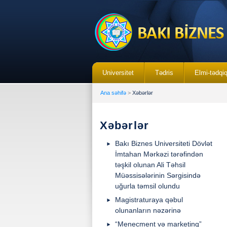
Universitet
Tədris
Elmi-tədqi
Ana səhifə
>
Xəbərlər
Xəbərlər
Bakı Biznes Universiteti Dövlət
İmtahan Mərkəzi tərəfindən
təşkil olunan Ali Təhsil
Müəssisələrinin Sərgisində
uğurla təmsil olundu
Magistraturaya qəbul
olunanların nəzərinə
“Menecment və marketinq”