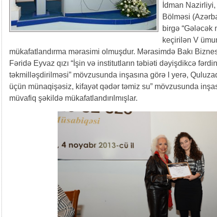
İdman Nazirliyi,
Bölməsi (Azərba
birgə “Gələcək 
keçirilən V ümu
mükafatlandırma mərasimi olmuşdur. Mərasimdə Bakı Biznes U
Fəridə Eyvaz qızı “İşin və institutların təbiəti dəyişdikcə fər
təkmilləşdirilməsi” mövzusunda inşasına görə I yerə, Quluza
üçün münaqişəsiz, kifayət qədər təmiz su” mövzusunda inşası
müvafiq şəkildə mükafatlandırılmışlar.