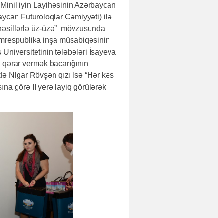
 Minilliyin Layihəsinin Azərbaycan
ycan Futuroloqlar Cəmiyyəti) ilə
nəsillərlə üz-üzə” mövzusunda
mrespublika inşa müsabiqəsinin
niversitetinin tələbələri İsayeva
din qərar vermək bacarığının
də Nigar Rövşən qızı isə “Hər kəs
na görə II yerə layiq görülərək