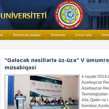
qat
Beynəlxalq əlaqələr
Kitabxana
İctimai işlər
İdma
"Gələcək nəsillərlə üz-üzə" V ümumre
müsabiqəsi
4 noyabr 2013-cü
Azərbaycan Resp
Azərbaycan Res
Texnologiyaları
Ailə, Qadın və 
Komitəsi, Azər