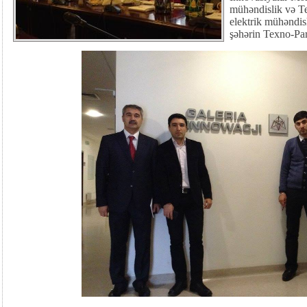
mühəndislik və T
elektrik mühəndisl
şəhərin Texno-Park