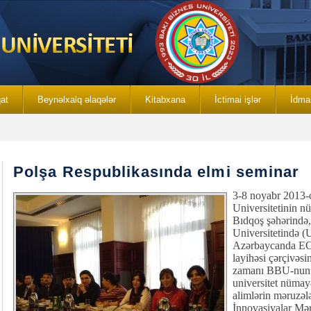
qat
Beynəlxalq əlaqələr
Kitabxana
İctimai işlər
İdma
Polşa Respublikasında elmi seminar
3-8 noyabr 2013-c
Universitetinin n
Bıdqoş şəhərində,
Universitetində 
Azərbaycanda ECD
layihəsi çərçivəsi
zamanı BBU-nun n
universitet nümayə
alimlərin məruzələ
İnnovasiyalar Mər