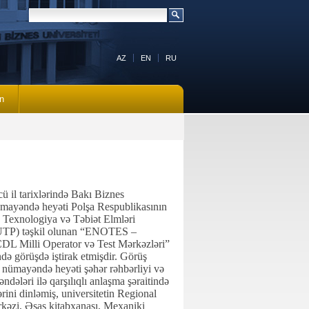
AZ
EN
RU
n
ü il tarixlərində Bakı Biznes
ümayəndə heyəti Polşa Respublikasının
 Texnologiya və Təbiət Elmləri
(UTP) təşkil olunan “ENOTES –
L Milli Operator və Test Mərkəzləri”
ndə görüşdə iştirak etmişdir. Görüş
ümayəndə heyəti şəhər rəhbərliyi və
ndələri ilə qarşılıqlı anlaşma şəraitində
rini dinləmiş, universitetin Regional
kəzi, Əsas kitabxanası, Mexaniki