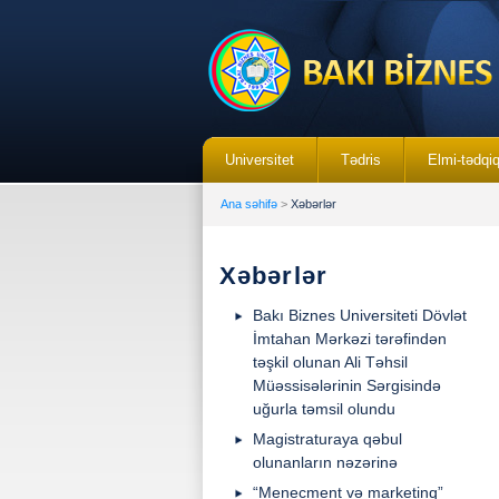
Universitet
Tədris
Elmi-tədqi
Ana səhifə
>
Xəbərlər
Xəbərlər
Bakı Biznes Universiteti Dövlət
İmtahan Mərkəzi tərəfindən
təşkil olunan Ali Təhsil
Müəssisələrinin Sərgisində
uğurla təmsil olundu
Magistraturaya qəbul
olunanların nəzərinə
“Menecment və marketinq”